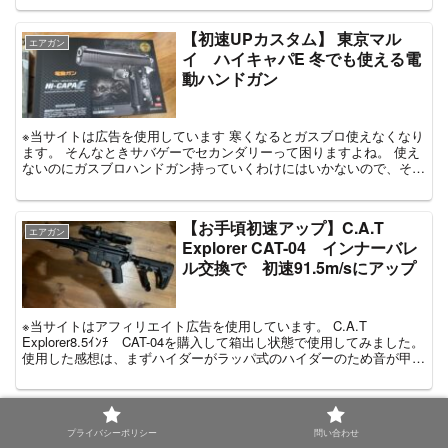
【初速UPカスタム】 東京マル
エアガン
イ ハイキャパE 冬でも使える電
動ハンドガン
※当サイトは広告を使用しています 寒くなるとガスブロ使えなくなり
ます。 そんなときサバゲーでセカンダリーって困りますよね。 使え
ないのにガスブロハンドガン持っていくわけにはいかないので、そん
なときは電動ハンドガンがおすす...
【お手頃初速アップ】C.A.T
エアガン
Explorer CAT-04 インナーバレ
ル交換で 初速91.5m/sにアップ
※当サイトはアフィリエイト広告を使用しています。 C.A.T
Explorer8.5ｲﾝﾁ CAT-04を購入して箱出し状態で使用してみました。
使用した感想は、まずハイダーがラッパ式のハイダーのため音が甲高
くうるさい。 ...
【分解手順公開】アークタウラス
エアガン
mur mod c 内部メンテナンス
プライバシーポリシー
問い合わせ