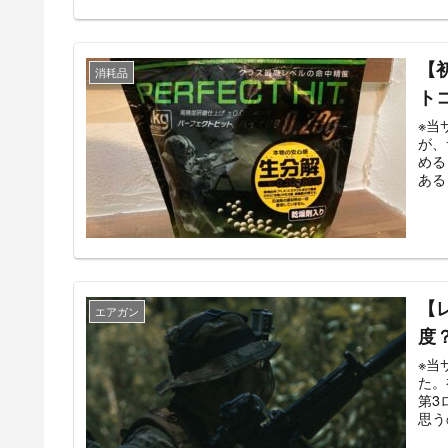
【
消耗品
トコ
※当サイ
が、
める
ある
【
エアガン
度
※当サイ
た。
第3ロ
思う