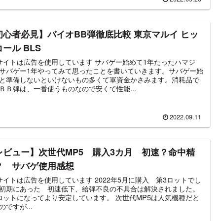
初心者必見】バイオBB弾徹底比較 東京マルイ ヒッ
ール BLS
トは広告を使用しています サバゲー始めて1年たったハマジ
サバゲー1年やってみて思ったことを書いていきます。サバゲー始
と準備しないといけないもの多くて軍資金かさみます。消耗品で
ＢＢ弾は、一番使うものなので安くて性能...
2022.09.11
レビュー】次世代MP5 購入3カ月 初速？命中精
？ サバゲ使用感想
トは広告を使用しています 2022年5月に購入 第3ロットでし
初期にあった 初速低下、給弾不良の不具合は解決されました。
ットになってより安定しています。 次世代MP5は人気機種だと
のですが...