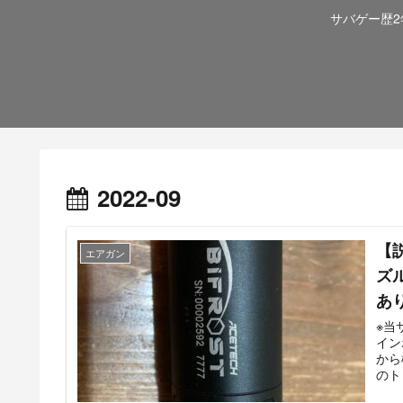
サバゲー歴
2022-09
【
エアガン
ズ
あ
※当サイ
イン
から
のト