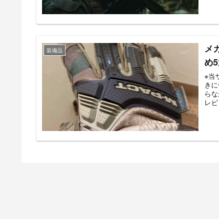
メ
装備品
め
※当サイ
きに何を
らなかった
レビュ