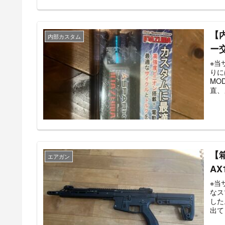
【
内部カスタム
ー
※当サイ
りに
MOD
直、
【箱
エアガン
A
※当サイ
なス
した。 いろいろエアガンを使っていくうち