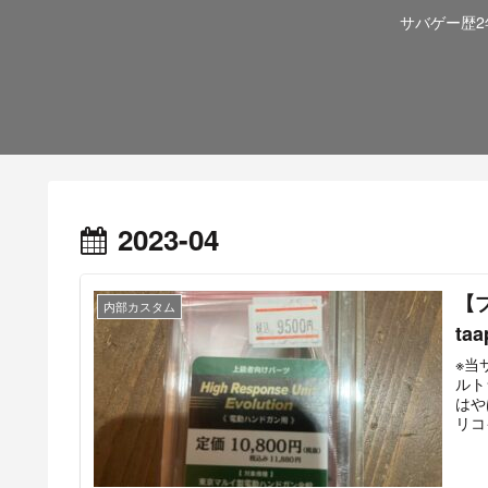
サバゲー歴
2023-04
【
内部カスタム
t
※当サイ
ルト
はや
リコ