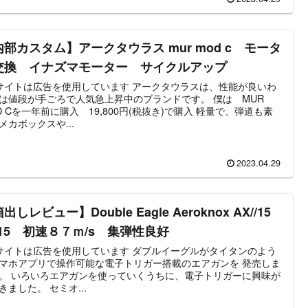
内部カスタム】アークタウラス mur mod c モータ
交換 イナズマモーター サイクルアップ
トは広告を使用しています アークタウラスは、性能が良いわ
は値段が手ごろで人気急上昇中のブランドです。 僕は MUR
 Cを一年前に購入 19,800円(税抜き)で購入 軽量で、弾道も素
メカボックスや...
2023.04.29
出しレビュー】Double Eagle Aeroknox AX//15
X15 初速８７ｍ/s 集弾性良好
トは広告を使用しています ダブルイーグルがタイタンのよう
マホアプリで操作可能な電子トリガー搭載のエアガンを 発売しま
に、電子トリガーに興味が
出てきました。 セミオ...