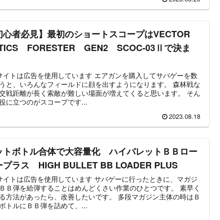
初心者必見】最初のショートスコープはVECTOR
TICS FORESTER GEN2 SCOC-03Ⅱで決ま
り
トは広告を使用しています エアガンを購入してサバゲーを数
うと、いろんなフィールドに顔を出すようになります。 森林戦な
交戦距離が長く索敵が難しい場面が増えてくると思います。 そん
役に立つのがスコープです...
2023.08.18
ットボトル合体で大容量化 ハイバレットＢＢロー
プラス HIGH BULLET BB LOADER PLUS
トは広告を使用しています サバゲーに行ったときに、マガジ
ＢＢ弾を給弾することはめんどくさい作業のひとつです。 素早く
方法があったら、改善したいです。 多段マガジン主体の時はＢ
ボトルにＢＢ弾を詰めて、...