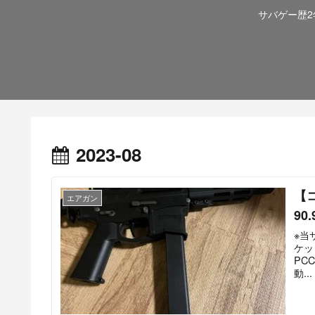
サバゲー歴
2023-08
【コ
エアガン
90
※当サイ
ケッ
PCCです。 エアソフト9
動...