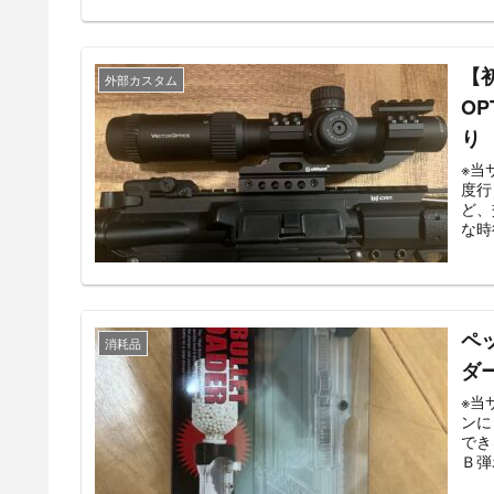
【
外部カスタム
OP
※当サイ
度行
ど、
な時
ペ
消耗品
ダー
※当サイ
ンに
できる
Ｂ弾