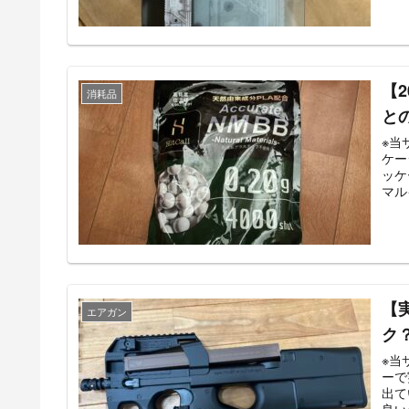
【2
消耗品
と
※当サイ
ケー
ッケ
マル
【
エアガン
ク
※当サイ
ーで実際使
出てい
良い