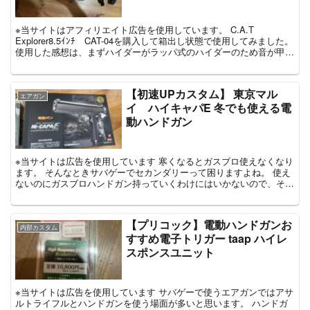
※当サイトはアフィリエイト広告を使用しています。 C.A.T
Explorer8.5ｲﾝﾁ CAT-04を購入して箱出し状態で使用してみました。
使用した感想は、まずハイダーがラッパ式のハイダーのため音が甲高
くうるさい。 ...
【初速UPカスタム】 東京マル
エアガン
イ ハイキャパE 冬でも使える電
動ハンドガン
※当サイトは広告を使用しています 寒くなるとガスブロ使えなくなり
ます。 そんなときサバゲーでセカンダリーって困りますよね。 使え
ないのにガスブロハンドガン持っていくわけにはいかないので、そん
なときは電動ハンドガンがおすす...
【プリコック】電動ハンドガンお
内部カスタム
すすめ電子トリガー taap ハイレ
スポンスユニット
※当サイトは広告を使用しています サバゲーで使うエアガンではアサ
ルトライフルとハンドガンを使う場面が多いと思います。 ハンドガ