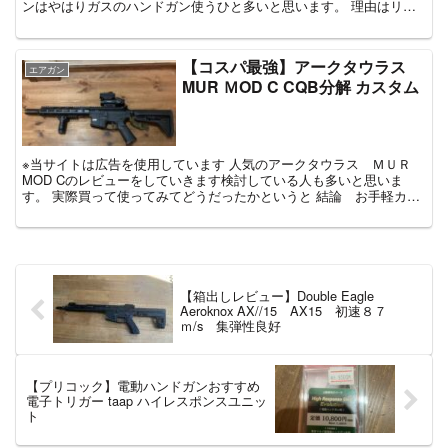
ンはやはりガスのハンドガン使うひと多いと思います。 理由はリア
ルなリコイルと威力とレス...
【コスパ最強】アークタウラス
エアガン
MUR ＭOD C CQB分解 カスタム
※当サイトは広告を使用しています 人気のアークタウラス ＭＵＲ
MOD Cのレビューをしていきます検討している人も多いと思いま
す。 実際買って使ってみてどうだったかというと 結論 お手軽カス
タムしたらコスパ最強です。 ...
【箱出しレビュー】Double Eagle
Aeroknox AX//15 AX15 初速８７
ｍ/s 集弾性良好
【プリコック】電動ハンドガンおすすめ
電子トリガー taap ハイレスポンスユニッ
ト