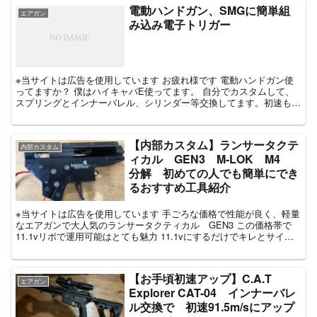
電動ハンドガン、SMGに簡単組
エアガン
み込み電子トリガー
※当サイトは広告を使用しています お疲れ様です 電動ハンドガン使
ってますか？ 僕はハイキャパE使ってます。 自分でカスタムして、
スプリングとインナーバレル、シリンダー等交換してます。初速も
80近く出て使い勝手よいの...
【内部カスタム】ランサータクテ
内部カスタム
ィカル GEN3 M-LOK M4
分解 初めての人でも簡単にでき
るおすすめ工具紹介
※当サイトは広告を使用しています 手ごろな価格で性能が良く、軽量
なエアガンで大人気のランサータクティカル GEN3 この価格帯で
11.1vリポで運用可能はとても魅力 11.1vにするだけでキレとサイク
ルが向上する...
【お手頃初速アップ】C.A.T
エアガン
Explorer CAT-04 インナーバレ
ル交換で 初速91.5m/sにアップ